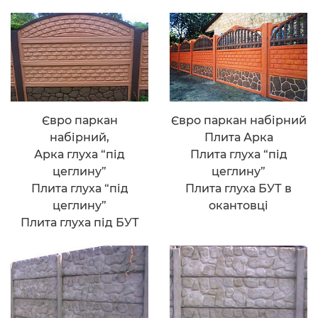
Євро паркан
Євро паркан набірний
набірний,
Плита Арка
Арка глуха “під
Плита глуха “під
цеглину”
цеглину”
Плита глуха “під
Плита глуха БУТ в
цеглину”
окантовці
Плита глуха під БУТ