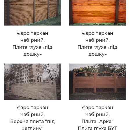
Євро паркан
Євро паркан
набірний,
набірний,
Плита глуха «під
Плита глуха «під
дошку»
дошку»
Євро паркан
Євро паркан
набірний,
набірний,
Верхня плита “під
Плита “Арка”
цеглину”
Плита глуха БУТ