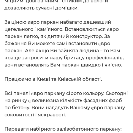
міцним, довговічним і стійким до вологи
дозволяють сучасні домішки.
За ціною євро паркан набагато дешевший
цегельного і кам’яного. Встановлюється євро
паркан легко, як дитячий конструктор. За
бажання Ви можете самі встановити євро
паркан. Але якщо Ви зайнята людина – то Вам
краще запросити нашу бригаду професіоналів,
вони встановлять Вам паркан швидко і якісно.
Працюємо в Києві та Київській області.
Всі панелі євро паркану сірого кольору. Сьогодні
на ринку є величезна кількість фасадних фарб
по бетону. Вони нададуть Вашому євро паркану
соковитості і яскравості.
Переваги набірного залізобетонного паркану: