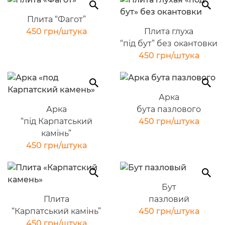
Плита “Фагот”
450 грн/штука
Плита глуха
“під бут” без окантовки
450 грн/штука
Арка
Арка
бута пазлового
“під Карпатський
450 грн/штука
камінь”
450 грн/штука
Бут
Плита
пазловий
“Карпатський камінь”
450 грн/штука
450 грн/штука