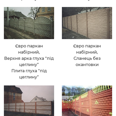
Євро паркан
Євро паркан
набірний,
набірний,
Верхня арка глуха “під
Сланець без
цеглину”
окантовки
Плита глуха “під
цеглину”