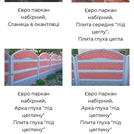
Євро паркан
Євро паркан
набірний,
набірний,
Сланець в окантовці
Плита середня “під
цеглу”,
Плита глуха цегла
Євро паркан
Євро паркан
набірний,
набірний,
Арка глуха “під
Арка глуха “під
цеглину”
цеглину”
Плита глуха “під
Плита глуха “під
цеглину”
цеглину”