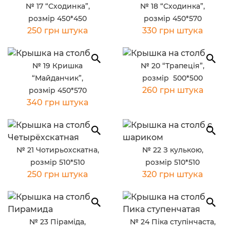
№ 17 “Сходинка”,
№ 18 “Сходинка”,
розмір 450*450
розмір 450*570
250 грн штука
330 грн штука
№ 19 Кришка
№ 20 “Трапеція”,
“Майданчик”,
розмір 500*500
260 грн штука
розмір 450*570
340 грн штука
№ 21 Чотирьохскатна,
№ 22 З кулькою,
розмір 510*510
розмір 510*510
250 грн штука
320 грн штука
№ 23 Піраміда,
№ 24 Піка ступінчаста,