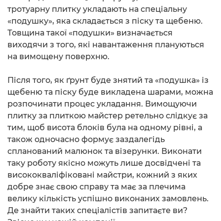
тротуарну плитку укладають на спеціальну
«подушку», яка складається з піску та щебеню.
Товщина такої «подушки» визначається
виходячи з того, які навантаження плануються
на вимощену поверхню.
Після того, як ґрунт буде знятий та «подушка» із
щебеню та піску буде викладена шарами, можна
розпочинати процес укладання. Вимощуючи
плитку за плиткою майстер ретельно слідкує за
тим, щоб висота блоків була на одному рівні, а
також одночасно формує заздалегідь
спланований малюнок та візерунки. Виконати
таку роботу якісно можуть лише досвідчені та
висококваліфіковані майстри, кожний з яких
добре знає свою справу та має за плечима
велику кількість успішно виконаних замовлень.
Де знайти таких спеціалістів запитаєте ви?