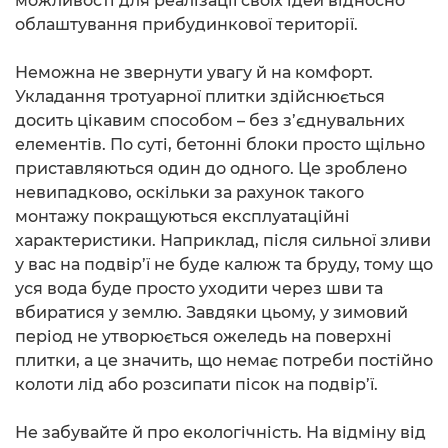
можливості для реалізації своїх ідей відносно
облаштування прибудинкової території.
Неможна не звернути увагу й на комфорт.
Укладання тротуарної плитки здійснюється
досить цікавим способом – без з’єднувальних
елементів. По суті, бетонні блоки просто щільно
приставляються один до одного. Це зроблено
невипадково, оскільки за рахунок такого
монтажу покращуються експлуатаційні
характеристики. Наприклад, після сильної зливи
у вас на подвір’ї не буде калюж та бруду, тому що
уся вода буде просто уходити через шви та
вбиратися у землю. Завдяки цьому, у зимовий
період не утворюється ожеледь на поверхні
плитки, а це значить, що немає потреби постійно
колоти лід або розсипати пісок на подвір’ї.
Не забувайте й про екологічність. На відміну від